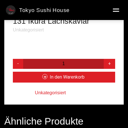
Tokyo Sushi House
131 Ikura Lachskaviar
Unkategorisiert
Lachskaviar
3,20
€
131
Ikura
Lachskaviar
In den Warenkorb
Menge
Kategorie:
Unkategorisiert
Ähnliche Produkte