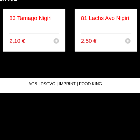
83 Tamago Nigiri
81 Lachs Avo Nigiri
Omlette
Lachs, Avocado
2,10
€
2,50
€
AGB
|
DSGVO
|
IMPRINT
|
FOOD KING
© 2025