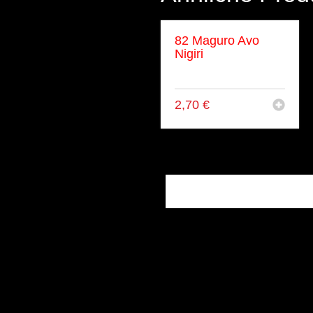
82 Maguro Avo
Nigiri
Thunfisch, Avocado
2,70
€