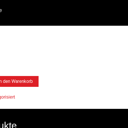
e
In den Warenkorb
orisiert
ukte