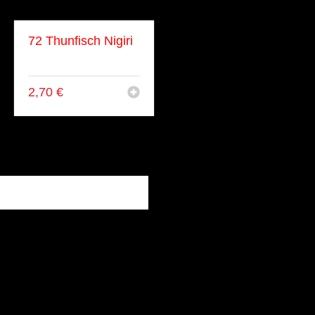
72 Thunfisch Nigiri
Thunfisch
2,70
€