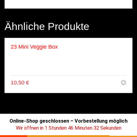
Ähnliche Produkte
23 Mini Veggie Box
● 8x Veggie Inside Out
● 2x Avo Nigiri
● 2x Wakama Gunkan
10,50
€
AGB
|
DSGVO
|
IMPRINT
|
FOOD KING
© 2025
Online-Shop geschlossen – Vorbestellung möglich
Wir öffnen in 1 Stunden 46 Minuten 32 Sekunden