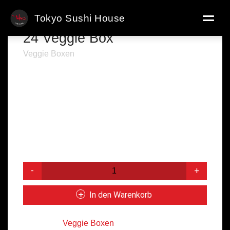
Tokyo Sushi House
24 Veggie Box
Veggie Boxen
● 4x Kappa Maki
● 4x Avo Maki
● 8x Frischkäse & Gurke Inside Out
● 2x Avo Nigiri
● 2x Wakame Gunkan
● 6x Crispy Veggie
16,90
€
24
Veggie
Box
In den Warenkorb
Menge
Kategorie:
Veggie Boxen