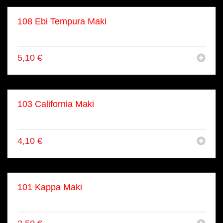
108 Ebi Tempura Maki
Parnierte Garnele
5,10
€
103 California Maki
Maki Surimi & Avocado
4,10
€
101 Kappa Maki
Gurke