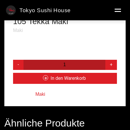
Tokyo Sushi House
105 Tekka Maki
Maki
Thunfisch
4,40
€
105
Tekka
Maki
In den Warenkorb
Menge
Kategorie:
Maki
Ähnliche Produkte