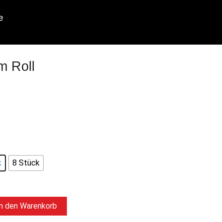
e
m Roll
und Frischkäse
k
8 Stück
In den Warenkorb