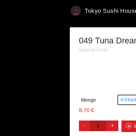
Tokyo Sushi Hous
049 Tuna Drea
Special Rolls
Roll: Thunfisch, Avocado 
Außen: Thunfisch
Soße: Trüffel-Mayo Soße
Ab
8,70
€
4 Stüc
Menge
: 4 Stück
8,70
€
049
Tuna